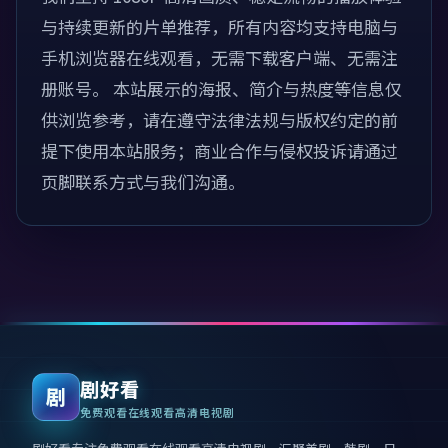
与持续更新的片单推荐，所有内容均支持电脑与
手机浏览器在线观看，无需下载客户端、无需注
册账号。 本站展示的海报、简介与热度等信息仅
供浏览参考，请在遵守法律法规与版权约定的前
提下使用本站服务；商业合作与侵权投诉请通过
页脚联系方式与我们沟通。
剧好看
剧
免费观看在线观看高清电视剧