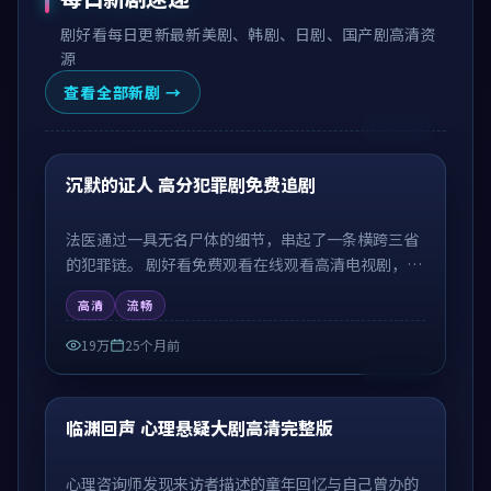
剧好看
每日更新最新美剧、韩剧、日剧、国产剧高清资
源
查看全部新剧 →
50:59
沉默的证人 高分犯罪剧免费追剧
新上
法医通过一具无名尸体的细节，串起了一条横跨三省
的犯罪链。 剧好看免费观看在线观看高清电视剧，
1080P 高清流畅在线播放，无需注册免费追剧。
高清
流畅
19万
25个月前
99:16
临渊回声 心理悬疑大剧高清完整版
新上
心理咨询师发现来访者描述的童年回忆与自己曾办的