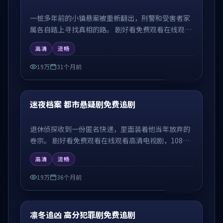
一桩多年前的小镇悬案被重新翻出，刑警和受害者家
属各自踏上寻找真相的路。 剧好看免费观看在线观看
高清电视剧，1080P 高清流畅在线播放，无需注册免
高清
流畅
费追剧。
19万
31个月前
99:34
迷夜档案 都市悬疑剧免费追剧
首推
退休侦探收到一份匿名快递，里面装着他当年放弃的
卷宗。 剧好看免费观看在线观看高清电视剧，1080P
高清流畅在线播放，无需注册免费追剧。
高清
流畅
19万
36个月前
38:51
凛冬追凶 高分犯罪剧免费追剧
首推