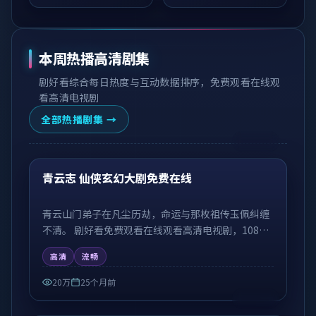
本周热播高清剧集
剧好看
综合每日热度与互动数据排序，
免费观看在线观
看高清电视剧
全部热播剧集 →
50:59
青云志 仙侠玄幻大剧免费在线
热播
青云山门弟子在凡尘历劫，命运与那枚祖传玉佩纠缠
不清。 剧好看免费观看在线观看高清电视剧，1080P
高清流畅在线播放，无需注册免费追剧。
高清
流畅
20万
25个月前
50:23