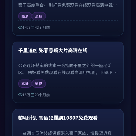
案子高度重合。 剧好看免费观看在线观看高清电视
剧，1080P 高清流畅在线播放，无需注册免费追剧。
高清
流畅
14万
42个月前
99:33
千里追凶 犯罪悬疑大片高清在线
新上
公路连环劫案的线索一路指向千里之外的一座老矿
区。 剧好看免费观看在线观看高清电视剧，1080P 高
清流畅在线播放，无需注册免费追剧。
高清
流畅
16万
23个月前
99:50
黎明计划 警匪犯罪剧1080P免费观看
新上
一名调查员伪装成保镖潜入豪门家族，慢慢逼近真