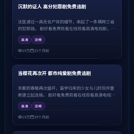
沉默的证人 高分犯罪剧免费追剧
热播
法医通过一具无名尸体的细节，串起了一条横跨三省
的犯罪链。 剧好看免费观看在线观看高清电视剧，
1080P 高清流畅在线播放，无需注册免费追剧。
高清
流畅
19万
25个月前
44:13
当樱花再次开 都市纯爱剧免费追剧
热播
京都的春樱再次盛开，留学归来的少女与儿时玩伴重
新建立起连接。 剧好看免费观看在线观看高清电视
剧，1080P 高清流畅在线播放，无需注册免费追剧。
高清
流畅
19万
39个月前
43:57