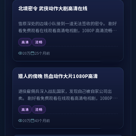
北境密令 武侠动作大剧高清在线
热播
雪原深处的边境小队接到一道无法签收的密令。 剧好
看免费观看在线观看高清电视剧，1080P 高清流畅在
线播放，无需注册免费追剧。
高清
流畅
20万
25个月前
99:05
猎人的傍晚 热血动作大片1080P高清
热播
退役雇佣兵深入战乱国家，发现自己被自家公司出
卖。 剧好看免费观看在线观看高清电视剧，1080P 高
清流畅在线播放，无需注册免费追剧。
高清
流畅
20万
43个月前
99:03